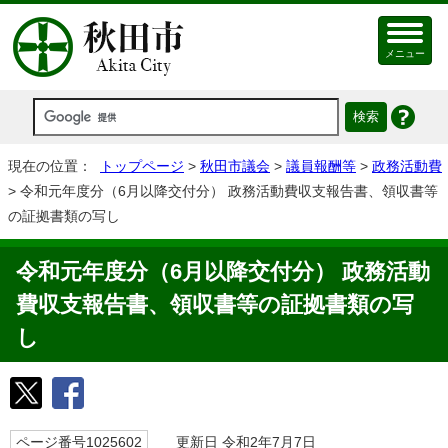
メニュー
現在の位置：
トップページ
>
秋田市議会
>
議員報酬等
>
政務活動費
> 令和元年度分（6月以降交付分） 政務活動費収支報告書、領収書等
の証拠書類の写し
令和元年度分（6月以降交付分） 政務活動
費収支報告書、領収書等の証拠書類の写
し
ページ番号1025602
更新日 令和2年7月7日