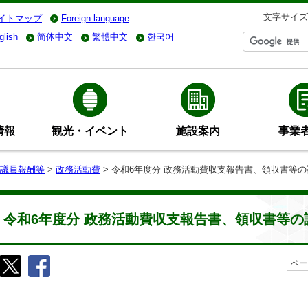
文字サイズ
イトマップ
Foreign language
glish
简体中文
繁體中文
한국어
情報
観光・イベント
施設案内
事業
議員報酬等
>
政務活動費
> 令和6年度分 政務活動費収支報告書、領収書等
令和6年度分 政務活動費収支報告書、領収書等の
ペー