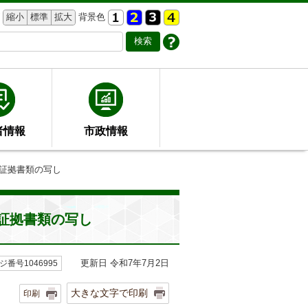
縮小
標準
拡大
背景色
者情報
市政情報
の証拠書類の写し
証拠書類の写し
更新日 令和7年7月2日
ジ番号1046995
大きな文字で印刷
印刷