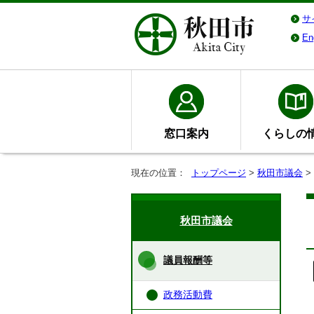
サ
En
窓口案内
くらしの
現在の位置：
トップページ
>
秋田市議会
>
秋田市議会
議員報酬等
政務活動費