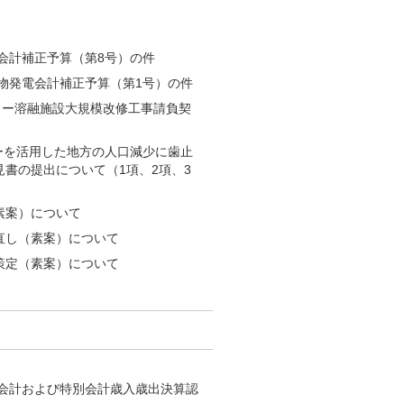
般会計補正予算（第8号）の件
棄物発電会計補正予算（第1号）の件
ター溶融施設大規模改修工事請負契
ギーを活用した地方の人口減少に歯止
書の提出について（1項、2項、3
素案）について
直し（素案）について
策定（素案）について
般会計および特別会計歳入歳出決算認