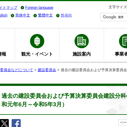
文字サイズ
イトマップ
Foreign language
glish
简体中文
繁體中文
한국어
情報
観光・イベント
施設案内
事業
委員会などについて
>
建設委員会
> 過去の建設委員会および予算決算委員
過去の建設委員会および予算決算委員会建設分科
和元年6月～令和5年3月）
ペー