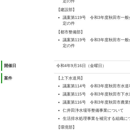
定の件
【建設部】
議案第119号 令和3年度秋田市一
定の件
【都市整備部】
議案第119号 令和3年度秋田市一
定の件
開催日
令和4年9月16日（金曜日）
案件
【上下水道局】
議案第114号 令和3年度秋田市水
議案第115号 令和3年度秋田市下
議案第116号 令和3年度秋田市農
仁井田浄水場等整備事業について
生活排水処理事業を補完する組織に
【環境部】