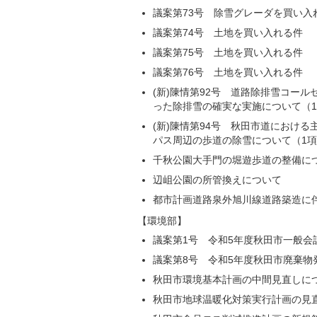
議案第73号 除雪グレーダを買い入
議案第74号 土地を買い入れる件
議案第75号 土地を買い入れる件
議案第76号 土地を買い入れる件
(新)陳情第92号 道路除排雪コー
った除排雪の確実な実施について（1
(新)陳情第94号 秋田市道におけ
パス周辺の歩道の除雪について（1項
千秋公園大手門の堀遊歩道の整備に
辺岨公園の所管換えについて
都市計画道路泉外旭川線道路築造に
【環境部】
議案第1号 令和5年度秋田市一般会
議案第8号 令和5年度秋田市廃棄物
秋田市環境基本計画の中間見直しに
秋田市地球温暖化対策実行計画の見