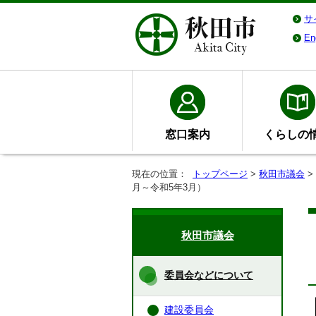
サ
En
窓口案内
くらしの
現在の位置：
トップページ
>
秋田市議会
>
月～令和5年3月）
秋田市議会
委員会などについて
建設委員会