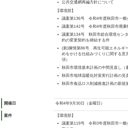
公共交通網再編方針について
【環境部】
議案第136号 令和4年度秋田市一
議案第142号 令和4年度秋田市廃
議案第134号 秋田市総合環境セン
約の変更契約を締結する件
(新)陳情第86号 再生可能エネル
めをかける仕組みづくりに関する意見
項）
秋田市環境基本計画の中間見直し（
秋田市地球温暖化対策実行計画の見
秋田市食品ロス削減推進計画の新規
開催日
令和4年9月30日（金曜日）
案件
【環境部】
議案第119号 令和3年度秋田市一