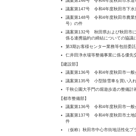
議案第146号 令和4年度秋田市水
議案第147号 令和4年度秋田市下
議案第148号 令和4年度秋田市農
号）の件
議案第132号 秋田県および秋田市
係る連携協約の締結についての協議
第3期お客様センター業務等包括委
仁井田浄水場等整備事業に係る優先
【建設部】
議案第136号 令和4年度秋田市一
議案第135号 小型除雪車を買い入
千秋公園大手門の堀遊歩道の整備計
【都市整備部】
議案第136号 令和4年度秋田市一
議案第137号 令和4年度秋田市土
件
（仮称）秋田市中心市街地活性化プ