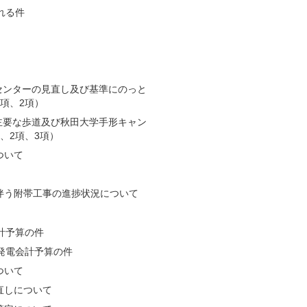
れる件
ルセンターの見直し及び基準にのっと
項、2項）
る主要な歩道及び秋田大学手形キャン
、2項、3項）
ついて
伴う附帯工事の進捗状況について
計予算の件
発電会計予算の件
ついて
直しについて