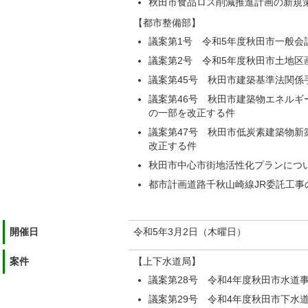
秋田市食品ロス削減推進計画の新規
【都市整備部】
議案第1号 令和5年度秋田市一般会
議案第2号 令和5年度秋田市土地区
議案第45号 秋田市建築基準法関係
議案第46号 秋田市建築物エネルギ
の一部を改正する件
議案第47号 秋田市低炭素建築物新
改正する件
秋田市中心市街地活性化プランにつ
都市計画道路千秋山崎線JR委託工事
開催日
令和5年3月2日（木曜日）
案件
【上下水道局】
議案第28号 令和4年度秋田市水道
議案第29号 令和4年度秋田市下水