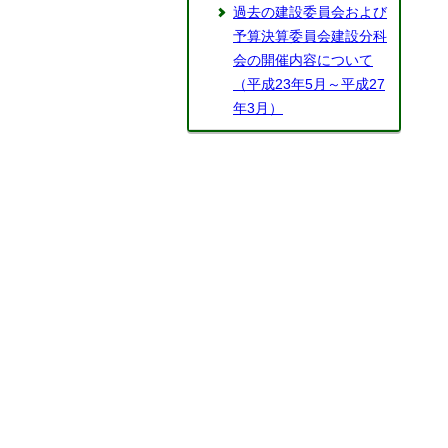
過去の建設委員会および
予算決算委員会建設分科
会の開催内容について
（平成23年5月～平成27
年3月）