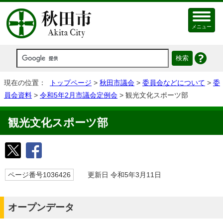
メニュー
現在の位置：
トップページ
>
秋田市議会
>
委員会などについて
>
委
員会資料
>
令和5年2月市議会定例会
> 観光文化スポーツ部
観光文化スポーツ部
ページ番号1036426
更新日 令和5年3月11日
オープンデータ