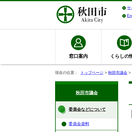
サ
En
窓口案内
くらしの
現在の位置：
トップページ
>
秋田市議会
>
秋田市議会
委員会などについて
委員会資料