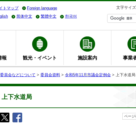
文字サイズ
イトマップ
Foreign language
glish
简体中文
繁體中文
한국어
情報
観光・イベント
施設案内
事業
委員会などについて
>
委員会資料
>
令和5年11月市議会定例会
> 上下水道局
上下水道局
ページ番