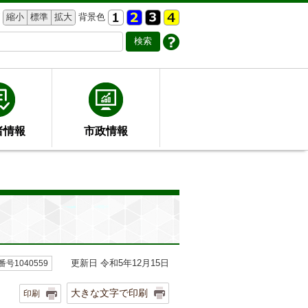
縮小
標準
拡大
背景色
者情報
市政情報
更新日 令和5年12月15日
号1040559
大きな文字で印刷
印刷