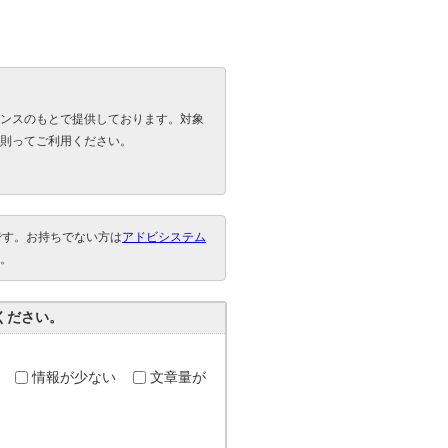
ンスのもとで提供しております。対象
則ってご利用ください。
要です。お持ちでない方は
アドビシステム
。
ください。
情報が少ない
文章量が