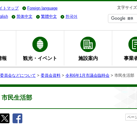
文字サイズ
イトマップ
Foreign language
glish
简体中文
繁體中文
한국어
情報
観光・イベント
施設案内
事業
委員会などについて
>
委員会資料
>
令和6年1月市議会臨時会
> 市民生活部
市民生活部
ページ