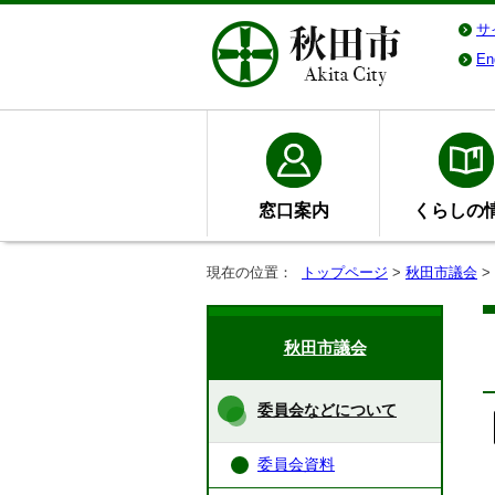
サ
En
窓口案内
くらしの
現在の位置：
トップページ
>
秋田市議会
>
秋田市議会
委員会などについて
委員会資料