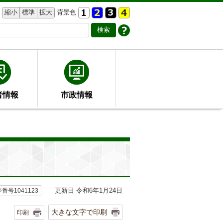
縮小
標準
拡大
背景色
者情報
市政情報
更新日 令和6年1月24日
番号1041123
大きな文字で印刷
印刷