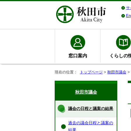
サ
En
窓口案内
くらしの
現在の位置：
トップページ
>
秋田市議会
>
秋田市議会
議会の日程と議案の結果
過去の議会日程と議案の
結果