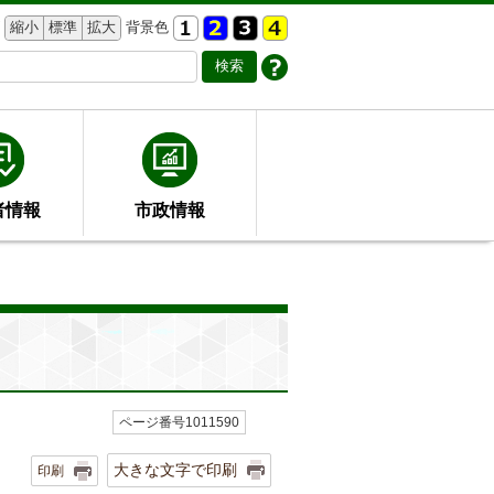
縮小
標準
拡大
背景色
者情報
市政情報
ページ番号1011590
大きな文字で印刷
印刷