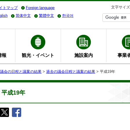
文字サイズ
イトマップ
Foreign language
glish
简体中文
繁體中文
한국어
情報
観光・イベント
施設案内
事業
議会の日程と議案の結果
>
過去の議会日程と議案の結果
> 平成19年
平成19年