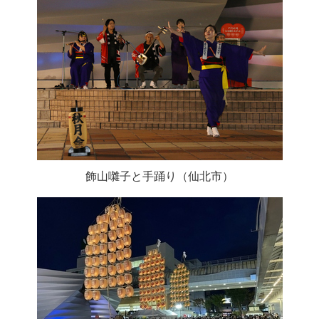
飾山囃子と手踊り（仙北市）