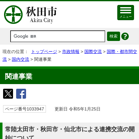
メニュー
現在の位置：
トップページ
>
市政情報
>
国際交流
>
国際・都市間交
流
>
国内交流
> 関連事業
関連事業
ページ番号1033947
更新日 令和5年1月25日
常陸太田市・秋田市・仙北市による連携交流の開
始について