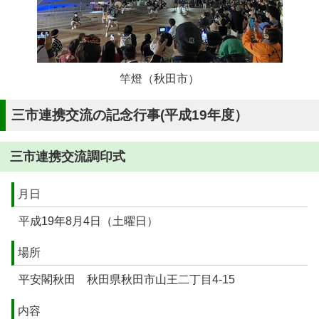
竿燈（秋田市）
三市連携交流の記念行事(平成19年度）
三市連携交流調印式
月日
平成19年8月4日（土曜日）
場所
平安閣秋田 秋田県秋田市山王二丁目4-15
内容