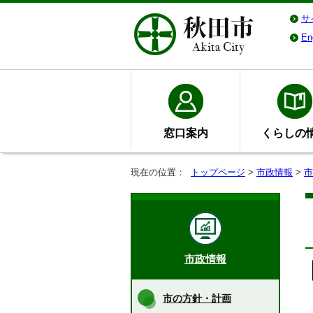
サ
En
窓口案内
くらしの
現在の位置：
トップページ
>
市政情報
>
市
市政情報
市の方針・計画