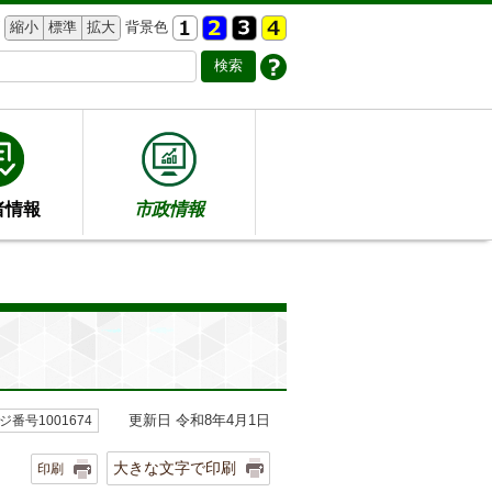
縮小
標準
拡大
背景色
者情報
市政情報
更新日 令和8年4月1日
ジ番号1001674
大きな文字で印刷
印刷