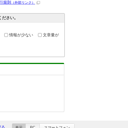
行規則
（外部リンク）
ください。
情報が少ない
文章量が
戻る
表示
PC
スマートフォン