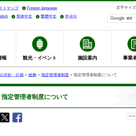
文字サイズ
イトマップ
Foreign language
glish
简体中文
繁體中文
한국어
情報
観光・イベント
施設案内
事業
の方針・計画
>
総務
>
指定管理者制度
> 指定管理者制度について
指定管理者制度について
ペー