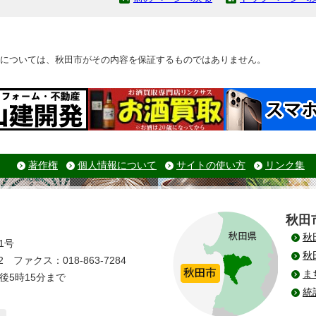
については、秋田市がその内容を保証するものではありません。
著作権
個人情報について
サイトの使い方
リンク集
秋田
秋
1号
秋
 ファクス：018-863-7284
ま
後5時15分まで
統