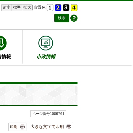
縮小
標準
拡大
背景色
者情報
市政情報
ページ番号1009761
大きな文字で印刷
印刷