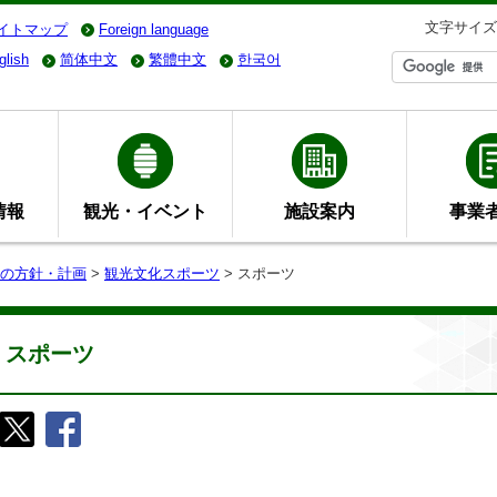
文字サイズ
イトマップ
Foreign language
glish
简体中文
繁體中文
한국어
情報
観光・イベント
施設案内
事業
の方針・計画
>
観光文化スポーツ
> スポーツ
スポーツ