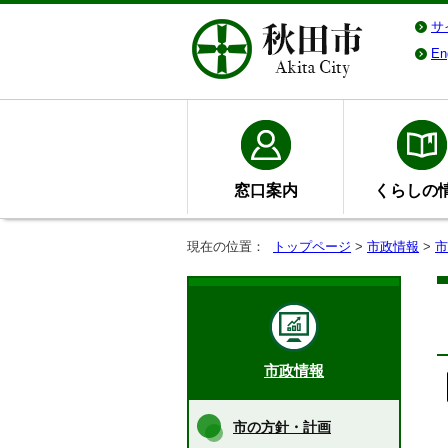
サ
En
窓口案内
くらしの
現在の位置：
トップページ
>
市政情報
>
市
市政情報
市の方針・計画