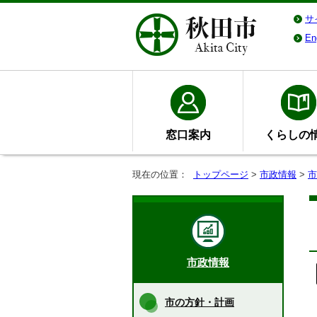
サ
En
窓口案内
くらしの
現在の位置：
トップページ
>
市政情報
>
市
市政情報
市の方針・計画