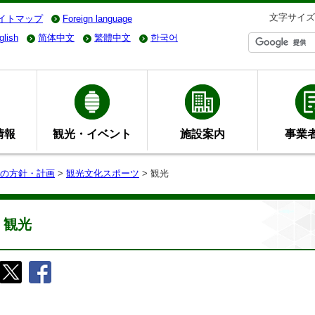
文字サイズ
イトマップ
Foreign language
glish
简体中文
繁體中文
한국어
情報
観光・イベント
施設案内
事業
の方針・計画
>
観光文化スポーツ
> 観光
観光