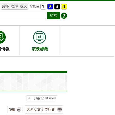
縮小
標準
拡大
背景色
者情報
市政情報
ページ番号1019648
大きな文字で印刷
印刷