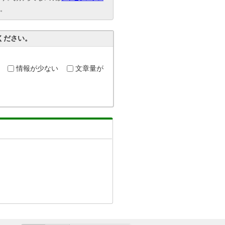
。
ください。
情報が少ない
文章量が