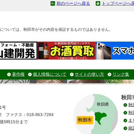
前のページへ戻る
トップページへ
については、秋田市がその内容を保証するものではありません。
著作権
個人情報について
サイトの使い方
リンク集
秋田
秋
1号
秋
 ファクス：018-863-7284
ま
後5時15分まで
統