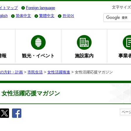
文字サイズ
イトマップ
Foreign language
glish
简体中文
繁體中文
한국어
情報
観光・イベント
施設案内
事業
の方針・計画
>
市民生活
>
女性活躍推進
> 女性活躍応援マガジン
女性活躍応援マガジン
ページ