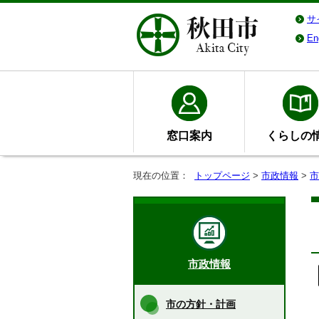
サ
En
窓口案内
くらしの
現在の位置：
トップページ
>
市政情報
>
市
市政情報
市の方針・計画