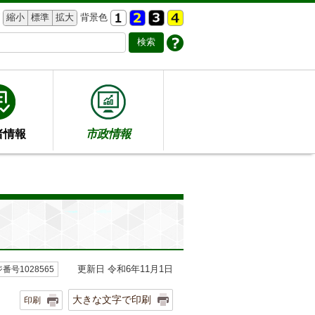
縮小
標準
拡大
背景色
者情報
市政情報
更新日 令和6年11月1日
番号1028565
大きな文字で印刷
印刷