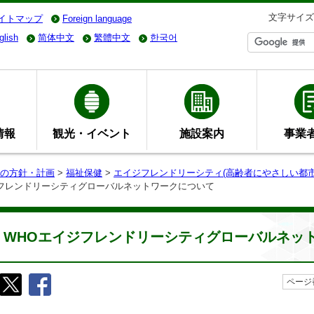
文字サイズ
イトマップ
Foreign language
glish
简体中文
繁體中文
한국어
情報
観光・イベント
施設案内
事業
の方針・計画
>
福祉保健
>
エイジフレンドリーシティ(高齢者にやさしい都市
ジフレンドリーシティグローバルネットワークについて
WHOエイジフレンドリーシティグローバルネッ
ページ番