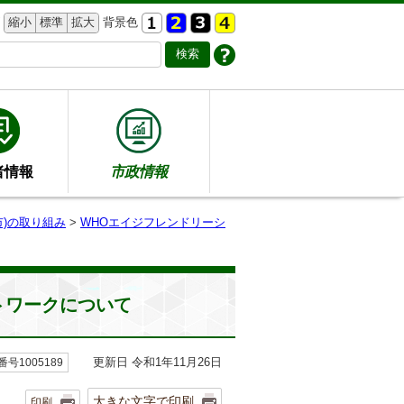
縮小
標準
拡大
背景色
者情報
市政情報
)の取り組み
>
WHOエイジフレンドリーシ
トワークについて
更新日 令和1年11月26日
号1005189
大きな文字で印刷
印刷