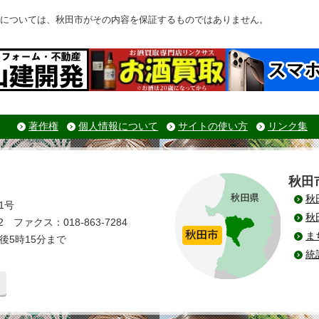
については、秋田市がその内容を保証するものではありません。
著作権
個人情報について
サイトの使い方
リンク集
秋田
秋
1号
秋
 ファクス：018-863-7284
ま
後5時15分まで
統