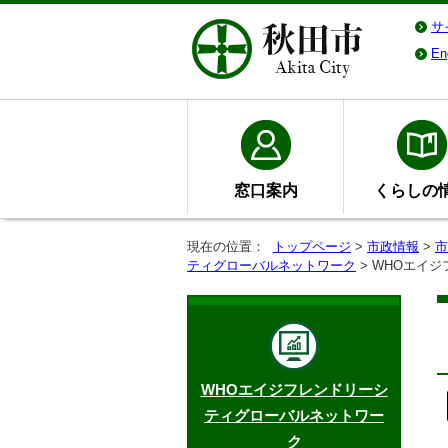
サ
En
窓口案内
くらしの
現在の位置：
トップページ
>
市政情報
>
市
ティグローバルネットワーク
> WHOエイ
WHOエイジフレンドリーシ
ティグローバルネットワー
ク