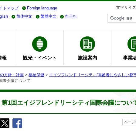
文字サイズ
イトマップ
Foreign language
glish
简体中文
繁體中文
한국어
情報
観光・イベント
施設案内
事業
の方針・計画
>
福祉保健
>
エイジフレンドリーシティ(高齢者にやさしい都市
ィ国際会議について
第1回エイジフレンドリーシティ国際会議につい
ページ番