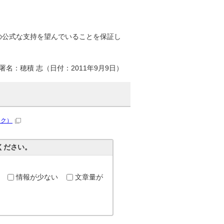
の公式な支持を望んでいることを保証し
署名：穂積 志（日付：2011年9月9日）
ンク）
ください。
情報が少ない
文章量が