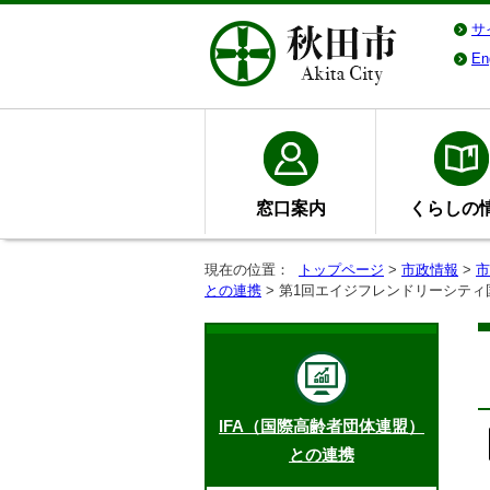
サ
En
窓口案内
くらしの
現在の位置：
トップページ
>
市政情報
>
市
との連携
> 第1回エイジフレンドリーシテ
IFA（国際高齢者団体連盟）
との連携