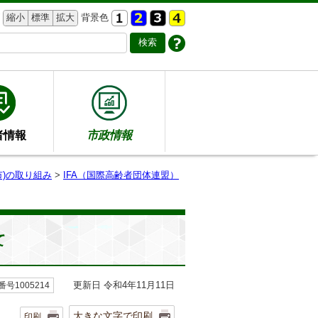
縮小
標準
拡大
背景色
者情報
市政情報
)の取り組み
>
IFA（国際高齢者団体連盟）
て
更新日 令和4年11月11日
号1005214
大きな文字で印刷
印刷