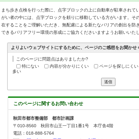
まち歩き点検を行った際に、点字ブロックの上に自動車が駐車されて
がい者の中には、点字ブロックを頼りに移動している方がいます。そ
在することをご理解いただき、無配慮による新たなバリアの創出を防
できるバリアフリー環境の形成にご協力くださいますようお願いいた
よりよいウェブサイトにするために、ページのご感想をお聞かせ
このページに問題点はありましたか?
特にない
内容が分かりにくい
ページを探しにくい
多い
送信
このページに関する
お問い合わせ
秋田市都市整備部 都市計画課
〒010-8560 秋田市山王一丁目1番1号 本庁舎4階
電話：018-888-5764