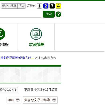
縮小
標準
拡大
背景色
者情報
市政情報
（移動等円滑化促進方針）
> まち歩き点検
更新日 令和3年12月17日
号1032771
大きな文字で印刷
印刷