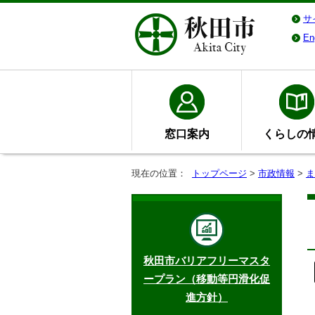
サ
En
窓口案内
くらしの
現在の位置：
トップページ
>
市政情報
>
ま
秋田市バリアフリーマスタ
ープラン（移動等円滑化促
進方針）