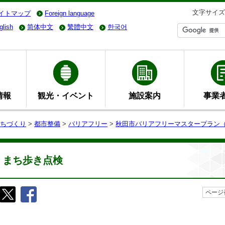
文字サイズ
イトマップ
Foreign language
glish
简体中文
繁體中文
한국어
情報
観光・イベント
施設案内
事業
ちづくり
>
都市整備
>
バリアフリー
>
秋田市バリアフリーマスタープラン
まち歩き点検
ページ番