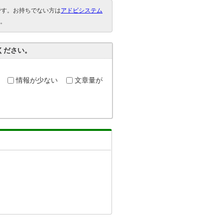
要です。お持ちでない方は
アドビシステム
。
ください。
情報が少ない
文章量が