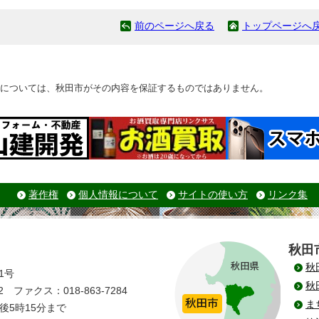
前のページへ戻る
トップページへ
については、秋田市がその内容を保証するものではありません。
著作権
個人情報について
サイトの使い方
リンク集
秋田
秋
1号
秋
 ファクス：018-863-7284
ま
後5時15分まで