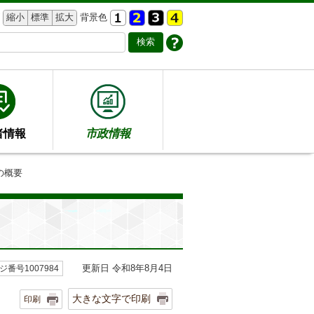
縮小
標準
拡大
背景色
者情報
市政情報
の概要
更新日 令和8年8月4日
ジ番号1007984
大きな文字で印刷
印刷