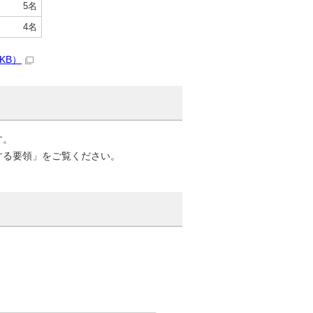
5名
4名
KB）
す。
する要領」をご覧ください。
。