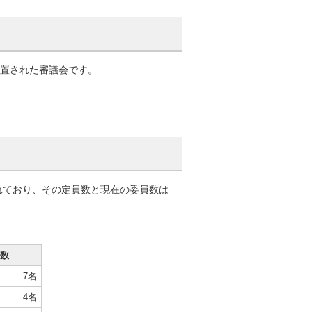
設置された審議会です。
れており、その定員数と現在の委員数は
数
7名
4名