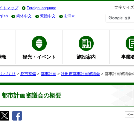
文字サイズ
イトマップ
Foreign language
glish
简体中文
繁體中文
한국어
情報
観光・イベント
施設案内
事業
ちづくり
>
都市整備
>
都市計画
>
秋田市都市計画審議会
> 都市計画審議会
都市計画審議会の概要
ペー