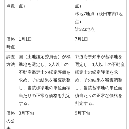
点数
点）
点）
林地7地点（秋田市内1地
点）
計323地点
価格
1月1日
7月1日
時点
調査
国（土地鑑定委員会）が標
都道府県知事が基準地を
方法
準地を選定し、2人以上の
選定し、1人以上の不動産
不動産鑑定士の鑑定評価を
鑑定士の鑑定評価を求
求め、その結果を審査調整
め、その結果を審査調整
し、当該標準地の単位面積
し、当該基準地の単位面
当たりの正常な価格を判定
積当たりの正常な価格を
する。
判定する。
価格
3月下旬
9月下旬
の公
表