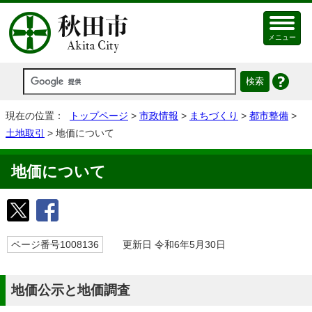
メニュー
現在の位置：
トップページ
>
市政情報
>
まちづくり
>
都市整備
>
土地取引
> 地価について
地価について
ページ番号1008136
更新日 令和6年5月30日
地価公示と地価調査