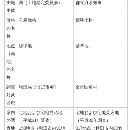
実施
国（土地鑑定委員会）
都道府県知事
主体
価格
公示価格
標準価格
の名
称
地点
標準地
基準地
（画
地）
の名
称
調査
秋田県では13市4町
全市区町村
対象
区域
県内
宅地および宅地見込地
宅地および宅地見込地
の調
（平成31年調査）
（平成30年調査）
査地
193地点（秋田市内91地
317地点（秋田市内63地