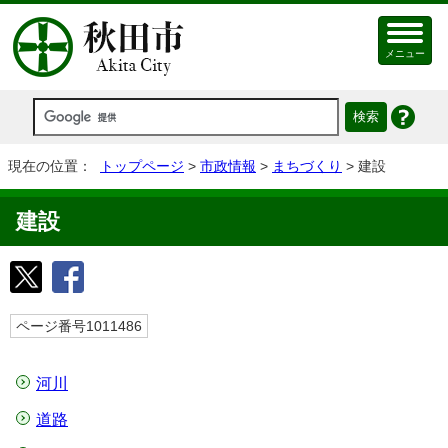
メニュー
現在の位置：
トップページ
>
市政情報
>
まちづくり
> 建設
建設
ページ番号1011486
河川
道路