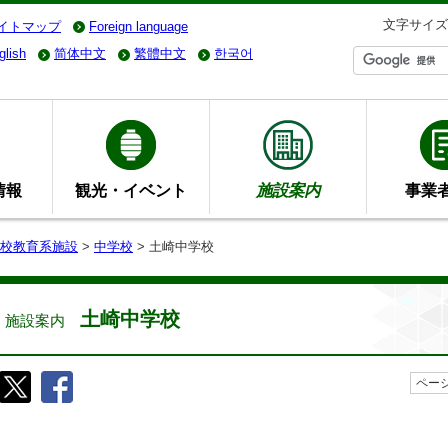
文字サイズ
イトマップ
Foreign language
glish
简体中文
繁體中文
한국어
情報
観光・イベント
施設案内
事業
校教育系施設
>
中学校
> 土崎中学校
土崎中学校
施設案内
ページ