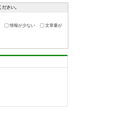
ください。
情報が少ない
文章量が