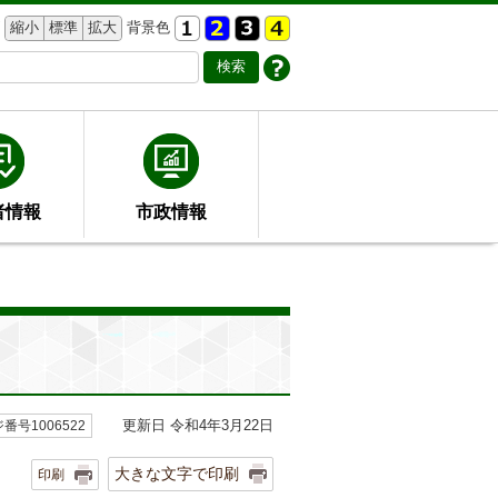
縮小
標準
拡大
背景色
者情報
市政情報
更新日 令和4年3月22日
番号1006522
大きな文字で印刷
印刷