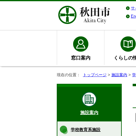
サ
En
窓口案内
くらしの
現在の位置：
トップページ
>
施設案内
>
学
施設案内
学校教育系施設