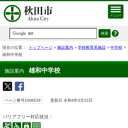
メニュー
現在の位置：
トップページ
>
施設案内
>
学校教育系施設
>
中学校
>
雄和中学校
雄和中学校
施設案内
ページ番号1006529
更新日 令和4年3月22日
バリアフリー対応状況：