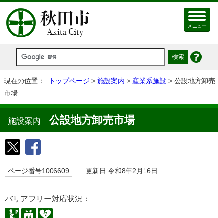
メニュー
現在の位置：
トップページ
>
施設案内
>
産業系施設
> 公設地方卸売
市場
公設地方卸売市場
施設案内
ページ番号1006609
更新日 令和8年2月16日
バリアフリー対応状況：