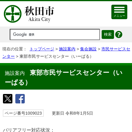
メニュー
現在の位置：
トップページ
>
施設案内
>
集会施設
>
市民サービスセ
ンター
> 東部市民サービスセンター（いーぱる）
東部市民サービスセンター（い
施設案内
ーぱる）
ページ番号1009023
更新日 令和8年1月5日
バリアフリー対応状況：