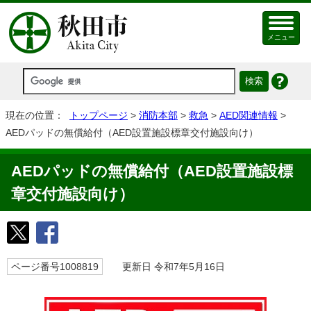
メニュー
現在の位置：
トップページ
>
消防本部
>
救急
>
AED関連情報
>
AEDパッドの無償給付（AED設置施設標章交付施設向け）
AEDパッドの無償給付（AED設置施設標
章交付施設向け）
ページ番号1008819
更新日 令和7年5月16日