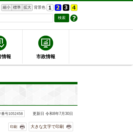
縮小
標準
拡大
背景色
者情報
市政情報
更新日 令和8年7月30日
番号1052458
大きな文字で印刷
印刷