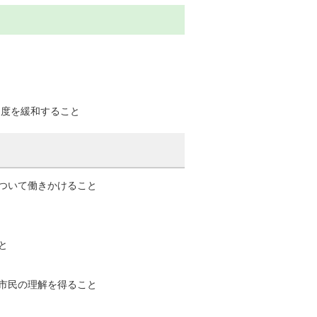
進度を緩和すること
ついて働きかけること
と
市民の理解を得ること