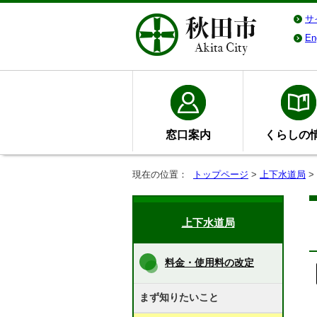
サ
En
窓口案内
くらしの
現在の位置：
トップページ
>
上下水道局
>
上下水道局
料金・使用料の改定
まず知りたいこと