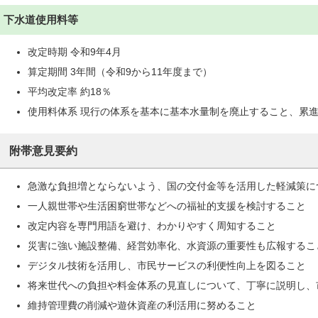
下水道使用料等
改定時期 令和9年4月
算定期間 3年間（令和9から11年度まで）
平均改定率 約18％
使用料体系 現行の体系を基本に基本水量制を廃止すること、累
附帯意見要約
急激な負担増とならないよう、国の交付金等を活用した軽減策に
一人親世帯や生活困窮世帯などへの福祉的支援を検討すること
改定内容を専門用語を避け、わかりやすく周知すること
災害に強い施設整備、経営効率化、水資源の重要性も広報するこ
デジタル技術を活用し、市民サービスの利便性向上を図ること
将来世代への負担や料金体系の見直しについて、丁寧に説明し、
維持管理費の削減や遊休資産の利活用に努めること