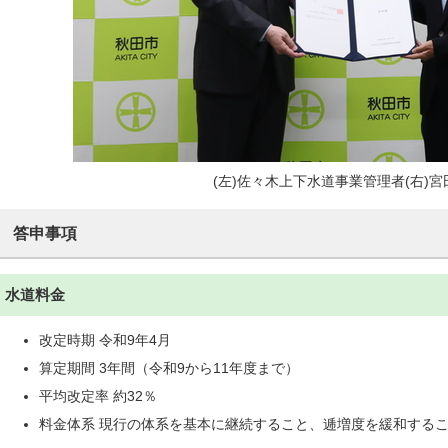
(左)佐々木上下水道事業管理者(右)宮
答申事項
水道料金
改定時期 令和9年4月
算定期間 3年間（令和9から11年度まで）
平均改定率 約32％
料金体系 現行の体系を基本に継続すること、逓増度を緩和する