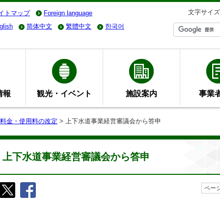
文字サイズ
イトマップ
Foreign language
glish
简体中文
繁體中文
한국어
情報
観光・イベント
施設案内
事業
料金・使用料の改定
> 上下水道事業経営審議会から答申
上下水道事業経営審議会から答申
ページ