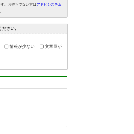
要です。お持ちでない方は
アドビシステム
。
ください。
情報が少ない
文章量が