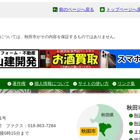
前のページへ戻る
トップページへ
については、秋田市がその内容を保証するものではありません。
著作権
個人情報について
サイトの使い方
リンク集
秋田
秋
1号
秋
 ファクス：018-863-7284
ま
後5時15分まで
統