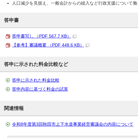
人口減少を見据え、一般会計からの繰入など行政支援について働
答申書
答申書写し （PDF 567.7 KB）
【参考】審議概要 （PDF 448.6 KB）
答申に示された料金比較など
答申に示された料金比較
答申内容に基づく料金の試算
関連情報
令和8年度第3回秋田市上下水道事業経営審議会の内容について