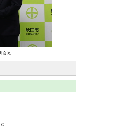
田会長
こと