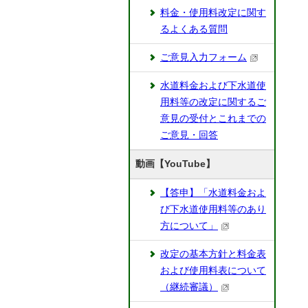
料金・使用料改定に関す
るよくある質問
ご意見入力フォーム
水道料金および下水道使
用料等の改定に関するご
意見の受付とこれまでの
ご意見・回答
動画【YouTube】
【答申】「水道料金およ
び下水道使用料等のあり
方について」
改定の基本方針と料金表
および使用料表について
（継続審議）