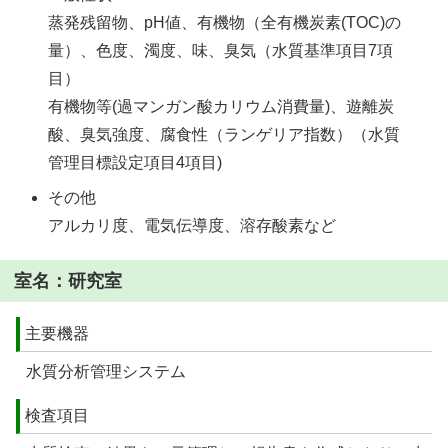
蒸発残留物、pH値、有機物（全有機炭素(TOC)の
量）、色度、濁度、味、臭気（水質基準項目7項
目）
有機物等(過マンガン酸カリウム消費量)、遊離炭
酸、臭気強度、腐食性（ランゲリア指数）（水質
管理目標設定項目4項目)
その他
アルカリ度、電気伝導度、溶存酸素など
室名：研究室
主要機器
水質分析管理システム
検査項目