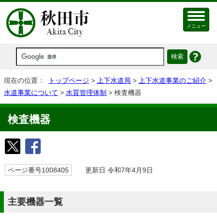
メニュー
現在の位置：
トップページ
>
上下水道局
>
上下水道事業のご紹介
>
水道事業について
>
水質管理体制
> 検査機器
検査機器
ページ番号1008405
更新日 令和7年4月9日
主要機器一覧