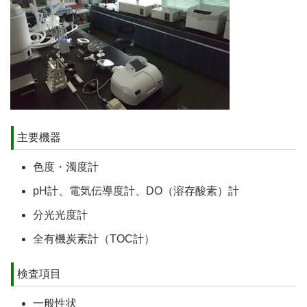
主要機器
色度・濁度計
pH計、電気伝導度計、DO（溶存酸素）計
分光光度計
全有機炭素計（TOC計）
検査項目
一般性状