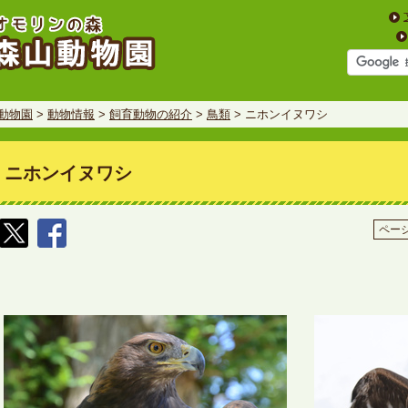
動物園
>
動物情報
>
飼育動物の紹介
>
鳥類
> ニホンイヌワシ
ニホンイヌワシ
ページ