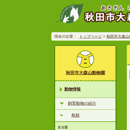
現在の位置：
トップページ
>
秋田市大森山
秋田市大森山動物園
動物情報
飼育動物の紹介
鳥類
タカ目