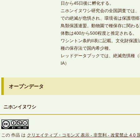
日から45日後に孵化する。
ニホンイヌワシ研究会の全国調査では、
での絶滅が危惧され、環境省は保護増殖
鳥類保護連盟、動物園で種保存に関わる
体数は400から500程度と推定される。
ワシントン条約II表に記載。文化財保護
種の保存法で国内希少種。
レッドデータブックでは、絶滅危惧種（
IA）
オープンデータ
ニホンイヌワシ
この
作品
は
クリエイティブ・コモンズ 表示 - 非営利 - 改変禁止 4.