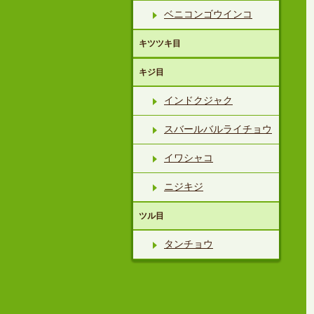
ベニコンゴウインコ
キツツキ目
キジ目
インドクジャク
スバールバルライチョウ
イワシャコ
ニジキジ
ツル目
タンチョウ