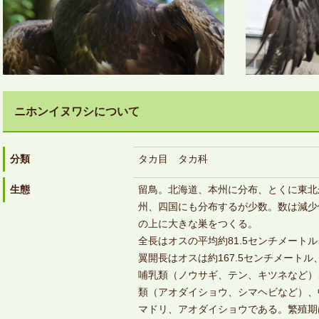
ニホンイヌワシについて
分類
タカ目 タカ科
生態
留鳥。北海道、本州に分布、とくに東北
州、四国にも分布するが少数。数は減少
の上に大きな巣をつくる。
全長はオスの平均約81.5センチメート
翼開長はオスは約167.5センチメートル
哺乳類（ノウサギ、テン、キツネなど）
類（アオダイショウ、シマヘビなど）、
マドリ、アオダイショウである。繁殖期は