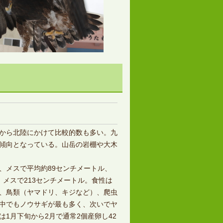
から北陸にかけて比較的数も多い。九
傾向となっている。山岳の岩棚や大木
ル、メスで平均約89センチメートル、
、メスで213センチメートル。食性は
、鳥類（ヤマドリ、キジなど）、爬虫
中でもノウサギが最も多く、次いでヤ
1月下旬から2月で通常2個産卵し42