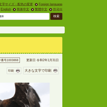
文字サイズ・配色の変更
Foreign language
English
简体中文
繁體中文
한국어
更新日 令和2年1月31日
番号1003868
大きな文字で印刷
印刷