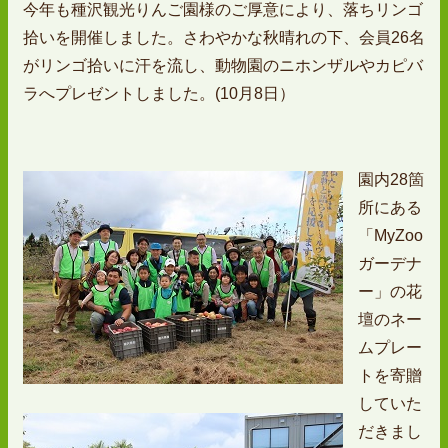
今年も種沢観光りんご園様のご厚意により、落ちリンゴ
拾いを開催しました。さわやかな秋晴れの下、会員26名
がリンゴ拾いに汗を流し、動物園のニホンザルやカピバ
ラへプレゼントしました。(10月8日）
園内28箇
所にある
「MyZoo
ガーデナ
ー」の花
壇のネー
ムプレー
トを寄贈
していた
だきまし