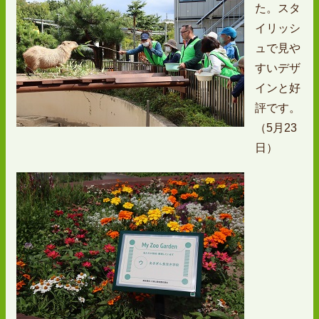
た。スタ
イリッシ
ュで見や
すいデザ
インと好
評です。
（5月23
日）