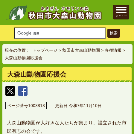
メニュー
現在の位置：
トップページ
>
秋田市大森山動物園
>
各種情報
>
大森山動物園応援会
大森山動物園応援会
ページ番号1003813
更新日 令和7年11月10日
大森山動物園が大好きな人たちが集まり、設立された市
民有志の会です。