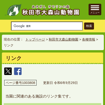
メニュー
現在の位置：
トップページ
>
秋田市大森山動物園
>
各種情報
>
リンク
リンク
ページ番号1003808
更新日 令和6年9月29日
当園に関連のある施設のリンク集です。