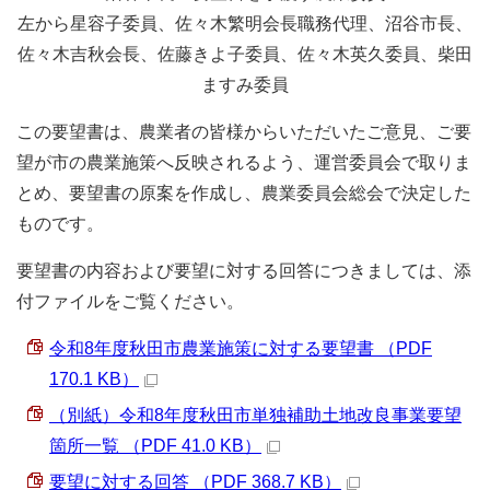
左から星容子委員、佐々木繁明会長職務代理、沼谷市長、
佐々木吉秋会長、佐藤きよ子委員、佐々木英久委員、柴田
ますみ委員
この要望書は、農業者の皆様からいただいたご意見、ご要
望が市の農業施策へ反映されるよう、運営委員会で取りま
とめ、要望書の原案を作成し、農業委員会総会で決定した
ものです。
要望書の内容および要望に対する回答につきましては、添
付ファイルをご覧ください。
令和8年度秋田市農業施策に対する要望書 （PDF
170.1 KB）
（別紙）令和8年度秋田市単独補助土地改良事業要望
箇所一覧 （PDF 41.0 KB）
要望に対する回答 （PDF 368.7 KB）