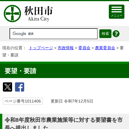
メニュー
現在の位置：
トップページ
>
市政情報
>
委員会
>
農業委員会
> 要
望・要請
要望・要請
ページ番号1011406
更新日 令和7年12月5日
令和8年度秋田市農業施策等に対する要望書を市
長へ提出しました