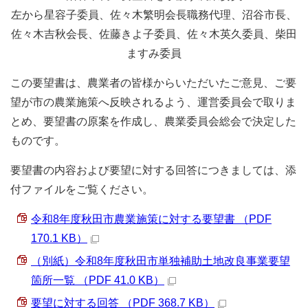
左から星容子委員、佐々木繁明会長職務代理、沼谷市長、
佐々木吉秋会長、佐藤きよ子委員、佐々木英久委員、柴田
ますみ委員
この要望書は、農業者の皆様からいただいたご意見、ご要
望が市の農業施策へ反映されるよう、運営委員会で取りま
とめ、要望書の原案を作成し、農業委員会総会で決定した
ものです。
要望書の内容および要望に対する回答につきましては、添
付ファイルをご覧ください。
令和8年度秋田市農業施策に対する要望書 （PDF
170.1 KB）
（別紙）令和8年度秋田市単独補助土地改良事業要望
箇所一覧 （PDF 41.0 KB）
要望に対する回答 （PDF 368.7 KB）