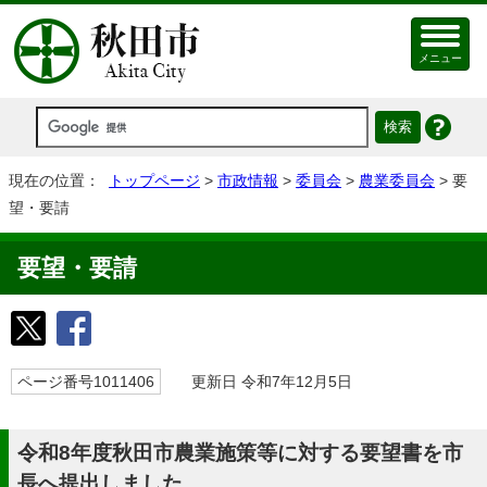
メニュー
現在の位置：
トップページ
>
市政情報
>
委員会
>
農業委員会
> 要
望・要請
要望・要請
ページ番号1011406
更新日 令和7年12月5日
令和8年度秋田市農業施策等に対する要望書を市
長へ提出しました