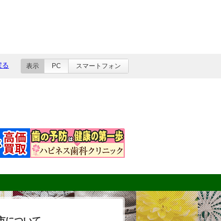
戻る
表示
PC
スマートフォン
市について