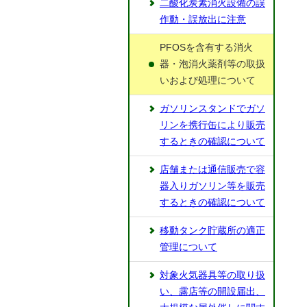
二酸化炭素消火設備の誤
作動・誤放出に注意
PFOSを含有する消火
器・泡消火薬剤等の取扱
いおよび処理について
ガソリンスタンドでガソ
リンを携行缶により販売
するときの確認について
店舗または通信販売で容
器入りガソリン等を販売
するときの確認について
移動タンク貯蔵所の適正
管理について
対象火気器具等の取り扱
い、露店等の開設届出、