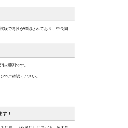
物試験で毒性が確認されており、中長期
泡消火薬剤です。
ージでご確認ください。
ます！
する法律」（化審法）に基づき、屋内保