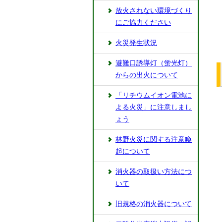
放火されない環境づくり
にご協力ください
火災発生状況
避難口誘導灯（蛍光灯）
からの出火について
「リチウムイオン電池に
よる火災」に注意しまし
ょう
林野火災に関する注意喚
起について
消火器の取扱い方法につ
いて
旧規格の消火器について