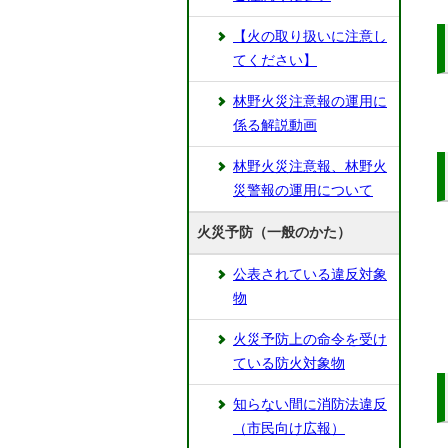
【火の取り扱いに注意し
てください】
林野火災注意報の運用に
係る解説動画
林野火災注意報、林野火
災警報の運用について
火災予防（一般のかた）
公表されている違反対象
物
火災予防上の命令を受け
ている防火対象物
知らない間に消防法違反
（市民向け広報）