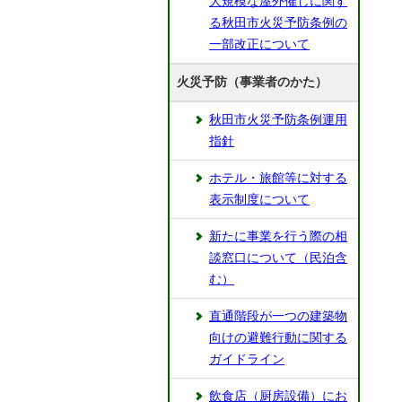
大規模な屋外催しに関す
る秋田市火災予防条例の
一部改正について
火災予防（事業者のかた）
秋田市火災予防条例運用
指針
ホテル・旅館等に対する
表示制度について
新たに事業を行う際の相
談窓口について（民泊含
む）
直通階段が一つの建築物
向けの避難行動に関する
ガイドライン
飲食店（厨房設備）にお