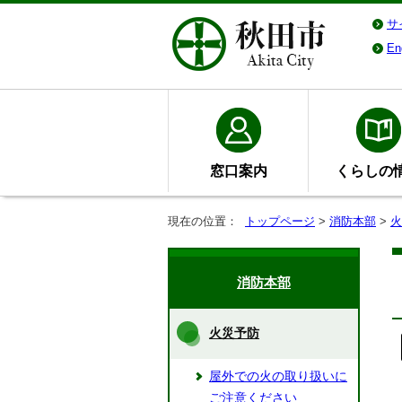
サ
En
窓口案内
くらしの
現在の位置：
トップページ
>
消防本部
>
火
消防本部
火災予防
屋外での火の取り扱いに
ご注意ください