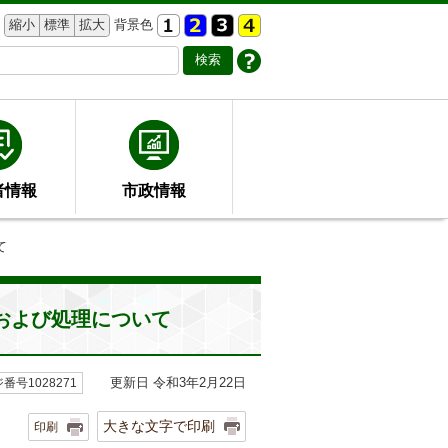
縮小
標準
拡大
背景色
者情報
市政情報
て
および処理について
更新日 令和3年2月22日
番号1028271
大きな文字で印刷
印刷