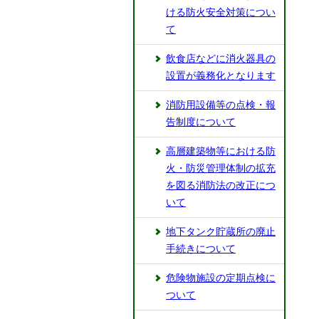
ける防火安全対策につい
て
飲食店などに消火器具の
設置が義務化となります
消防用設備等の点検・報
告制度について
高層建築物等における防
火・防災管理体制の拡充
を図る消防法の改正につ
いて
地下タンク貯蔵所の廃止
手続きについて
危険物施設の定期点検に
ついて