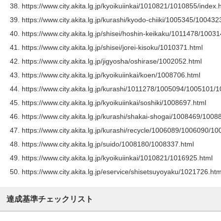
https://www.city.akita.lg.jp/kyoikuiinkai/1010821/1010855/index.
https://www.city.akita.lg.jp/kurashi/kyodo-chiiki/1005345/100432
https://www.city.akita.lg.jp/shisei/hoshin-keikaku/1011478/1003
https://www.city.akita.lg.jp/shisei/jorei-kisoku/1010371.html
https://www.city.akita.lg.jp/jigyosha/oshirase/1002052.html
https://www.city.akita.lg.jp/kyoikuiinkai/koen/1008706.html
https://www.city.akita.lg.jp/kurashi/1011278/1005094/1005101/
https://www.city.akita.lg.jp/kyoikuiinkai/soshiki/1008697.html
https://www.city.akita.lg.jp/kurashi/shakai-shogai/1008469/10
https://www.city.akita.lg.jp/kurashi/recycle/1006089/1006090/1
https://www.city.akita.lg.jp/suido/1008180/1008337.html
https://www.city.akita.lg.jp/kyoikuiinkai/1010821/1016925.html
https://www.city.akita.lg.jp/eservice/shisetsuyoyaku/1021726.htm
達成基準チェックリスト