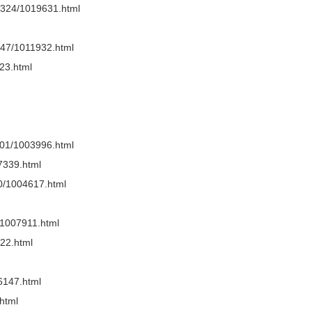
10324/1019631.html
1247/1011932.html
223.html
0001/1003996.html
17339.html
20/1004617.html
2/1007911.html
022.html
16147.html
.html