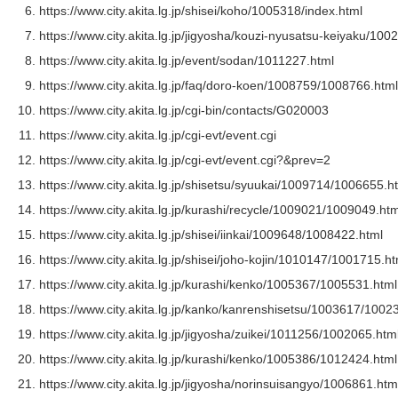
https://www.city.akita.lg.jp/shisei/koho/1005318/index.html
https://www.city.akita.lg.jp/jigyosha/kouzi-nyusatsu-keiyaku/1
https://www.city.akita.lg.jp/event/sodan/1011227.html
https://www.city.akita.lg.jp/faq/doro-koen/1008759/1008766.html
https://www.city.akita.lg.jp/cgi-bin/contacts/G020003
https://www.city.akita.lg.jp/cgi-evt/event.cgi
https://www.city.akita.lg.jp/cgi-evt/event.cgi?&prev=2
https://www.city.akita.lg.jp/shisetsu/syuukai/1009714/1006655.h
https://www.city.akita.lg.jp/kurashi/recycle/1009021/1009049.htm
https://www.city.akita.lg.jp/shisei/iinkai/1009648/1008422.html
https://www.city.akita.lg.jp/shisei/joho-kojin/1010147/1001715.ht
https://www.city.akita.lg.jp/kurashi/kenko/1005367/1005531.html
https://www.city.akita.lg.jp/kanko/kanrenshisetsu/1003617/1002
https://www.city.akita.lg.jp/jigyosha/zuikei/1011256/1002065.htm
https://www.city.akita.lg.jp/kurashi/kenko/1005386/1012424.html
https://www.city.akita.lg.jp/jigyosha/norinsuisangyo/1006861.htm