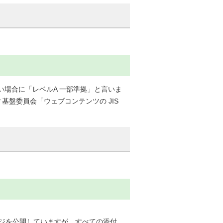
たせない場合に「レベルA 一部準拠」と言いま
盤委員会「ウェブコンテンツの JIS
ジを公開していますが、すべての添付