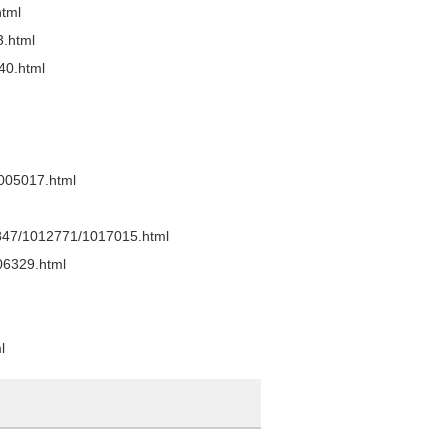
html
3.html
140.html
1005017.html
08847/1012771/1017015.html
006329.html
l