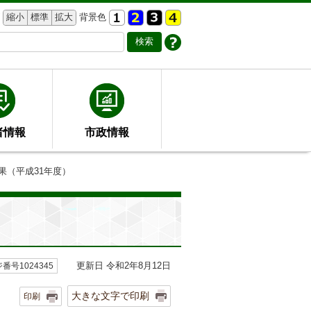
縮小
標準
拡大
背景色
者情報
市政情報
果（平成31年度）
更新日 令和2年8月12日
番号1024345
大きな文字で印刷
印刷