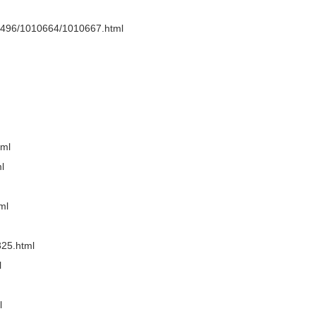
002496/1010664/1010667.html
tml
l
ml
325.html
l
l