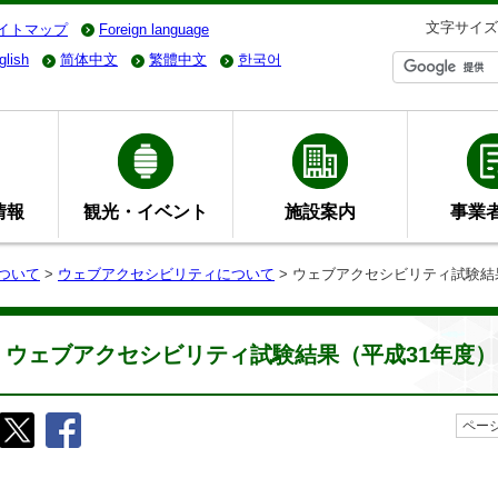
文字サイズ
イトマップ
Foreign language
glish
简体中文
繁體中文
한국어
情報
観光・イベント
施設案内
事業
ついて
>
ウェブアクセシビリティについて
> ウェブアクセシビリティ試験結
ウェブアクセシビリティ試験結果（平成31年度）
ページ