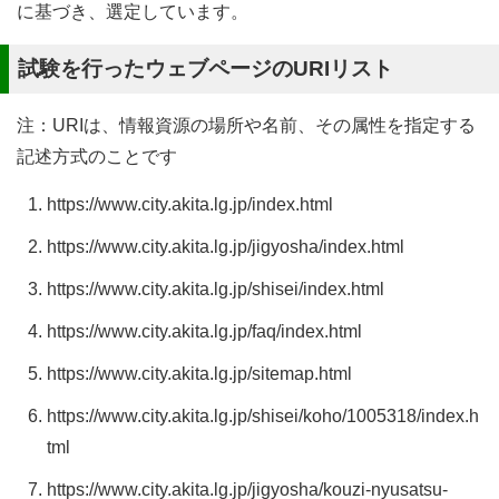
に基づき、選定しています。
試験を行ったウェブページのURIリスト
注：URIは、情報資源の場所や名前、その属性を指定する
記述方式のことです
https://www.city.akita.lg.jp/index.html
https://www.city.akita.lg.jp/jigyosha/index.html
https://www.city.akita.lg.jp/shisei/index.html
https://www.city.akita.lg.jp/faq/index.html
https://www.city.akita.lg.jp/sitemap.html
https://www.city.akita.lg.jp/shisei/koho/1005318/index.h
tml
https://www.city.akita.lg.jp/jigyosha/kouzi-nyusatsu-