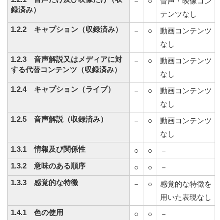
－
○
音声・映像コン
録済み）
テンツなし
1.2.2 キャプション（収録済み）
－
○
動画コンテンツ
なし
1.2.3 音声解説又はメディアに対
－
○
動画コンテンツ
する代替コンテンツ（収録済み）
なし
1.2.4 キャプション（ライブ）
－
○
動画コンテンツ
なし
1.2.5 音声解説（収録済み）
－
○
動画コンテンツ
なし
1.3.1 情報及び関係性
○
○
－
1.3.2 意味のある順序
○
○
－
1.3.3 感覚的な特徴
－
○
感覚的な特徴を
用いた表現なし
1.4.1 色の使用
○
○
－