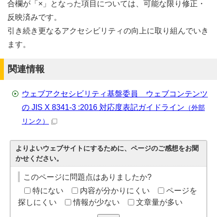
合欄が「×」となった項目については、可能な限り修正・
反映済みです。
引き続き更なるアクセシビリティの向上に取り組んでいき
ます。
関連情報
ウェブアクセシビリティ基盤委員 ウェブコンテンツ
の JIS X 8341-3 :2016 対応度表記ガイドライン
（外部
リンク）
よりよいウェブサイトにするために、ページのご感想をお聞
かせください。
このページに問題点はありましたか?
特にない
内容が分かりにくい
ページを
探しにくい
情報が少ない
文章量が多い