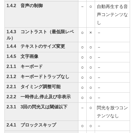
1.4.2 音声の制御
－
○
自動再生する音
声コンテンツな
し
1.4.3 コントラスト（最低限レベ
○
×
－
ル）
1.4.4 テキストのサイズ変更
○
○
－
1.4.5 文字画像
○
○
－
2.1.1 キーボード
○
○
－
2.1.2 キーボードトラップなし
○
○
－
2.2.1 タイミング調整可能
○
○
－
2.2.2 一時停止,停止及び非表示
○
○
－
2.3.1 3回の閃光又は閾値以下
－
○
閃光を放つコン
テンツなし
2.4.1 ブロックスキップ
○
○
－