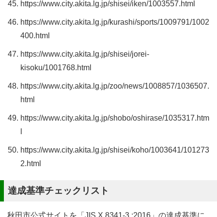
https://www.city.akita.lg.jp/shisei/iken/1003557.html
https://www.city.akita.lg.jp/kurashi/sports/1009791/1002
400.html
https://www.city.akita.lg.jp/shisei/jorei-
kisoku/1001768.html
https://www.city.akita.lg.jp/zoo/news/1008857/1036507.
html
https://www.city.akita.lg.jp/shobo/oshirase/1035317.htm
l
https://www.city.akita.lg.jp/shisei/koho/1003641/101273
2.html
達成基準チェックリスト
秋田市公式サイトを「JIS X 8341-3 :2016」の達成基準に