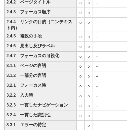
2.4.2 ページタイトル
○
○
－
2.4.3 フォーカス順序
○
○
－
2.4.4 リンクの目的（コンテキス
○
○
－
ト内）
2.4.5 複数の手段
○
○
－
2.4.6 見出し及びラベル
○
○
－
2.4.7 フォーカスの可視化
○
○
－
3.1.1 ページの言語
○
○
－
3.1.2 一部分の言語
○
○
－
3.2.1 フォーカス時
○
○
－
3.2.2 入力時
○
○
－
3.2.3 一貫したナビゲーション
○
○
－
3.2.4 一貫した識別性
○
○
－
3.3.1 エラーの特定
－
○
－