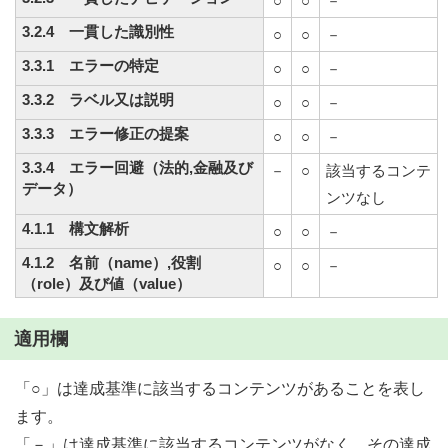
○
○
－
3.2.4 一貫した識別性
○
○
－
3.3.1 エラーの特定
○
○
－
3.3.2 ラベル又は説明
○
○
－
3.3.3 エラー修正の提案
○
○
－
3.3.4 エラー回避（法的,金融及び
－
○
該当するコンテ
データ）
ンツなし
4.1.1 構文解析
○
○
－
4.1.2 名前（name）,役割
○
○
－
（role）及び値（value）
適用欄
「○」は達成基準に該当するコンテンツがあることを表し
ます。
「－」は達成基準に該当するコンテンツがなく、その達成