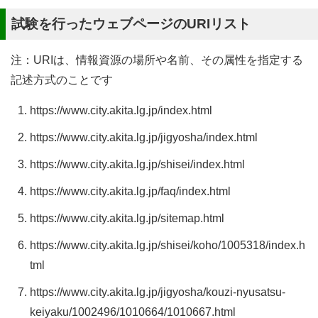
試験を行ったウェブページのURIリスト
注：URIは、情報資源の場所や名前、その属性を指定する
記述方式のことです
https://www.city.akita.lg.jp/index.html
https://www.city.akita.lg.jp/jigyosha/index.html
https://www.city.akita.lg.jp/shisei/index.html
https://www.city.akita.lg.jp/faq/index.html
https://www.city.akita.lg.jp/sitemap.html
https://www.city.akita.lg.jp/shisei/koho/1005318/index.h
tml
https://www.city.akita.lg.jp/jigyosha/kouzi-nyusatsu-
keiyaku/1002496/1010664/1010667.html