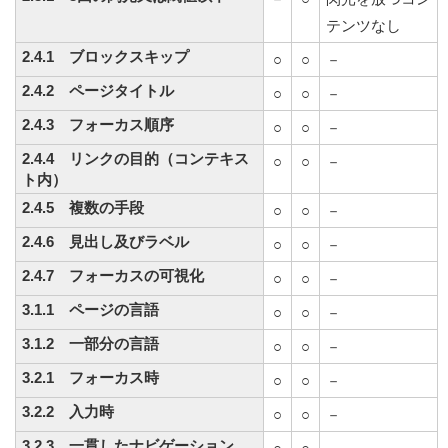
テンツなし
2.4.1 ブロックスキップ
○
○
－
2.4.2 ページタイトル
○
○
－
2.4.3 フォーカス順序
○
○
－
2.4.4 リンクの目的（コンテキス
○
○
－
ト内）
2.4.5 複数の手段
○
○
－
2.4.6 見出し及びラベル
○
○
－
2.4.7 フォーカスの可視化
○
○
－
3.1.1 ページの言語
○
○
－
3.1.2 一部分の言語
○
○
－
3.2.1 フォーカス時
○
○
－
3.2.2 入力時
○
○
－
3.2.3 一貫したナビゲーション