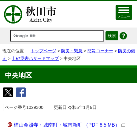
メニュー
現在の位置：
トップページ
>
防災・緊急
>
防災コーナー
>
防災の備
え
>
土砂災害ハザードマップ
> 中央地区
中央地区
ページ番号1029300
更新日 令和5年1月5日
楢山金照寺・城南町・城南新町 （PDF 8.5 MB）