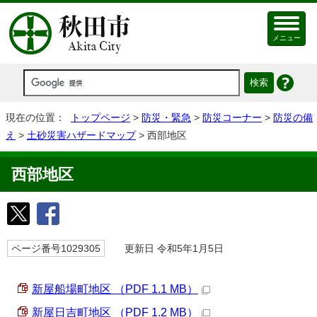
メニュー
現在の位置：
トップページ
>
防災・緊急
>
防災コーナー
>
防災の備
え
>
土砂災害ハザードマップ
> 西部地区
西部地区
ページ番号1029305
更新日 令和5年1月5日
新屋船場町地区 （PDF 1.1 MB）
新屋日吉町地区 （PDF 1.2 MB）