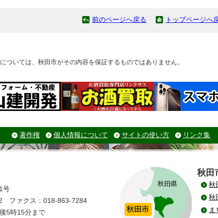
前のページへ戻る
トップページへ
については、秋田市がその内容を保証するものではありません。
著作権
個人情報について
サイトの使い方
リンク集
秋田
秋
1号
秋
 ファクス：018-863-7284
ま
後5時15分まで