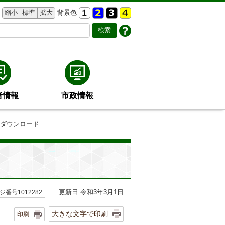
縮小
標準
拡大
背景色
者情報
市政情報
書ダウンロード
更新日 令和3年3月1日
ジ番号1012282
大きな文字で印刷
印刷