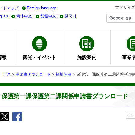
文字サイズ
イトマップ
Foreign language
glish
简体中文
繁體中文
한국어
情報
観光・イベント
施設案内
事業
ービス
>
申請書ダウンロード
>
福祉保健
> 保護第一課保護第二課関係申請
保護第一課保護第二課関係申請書ダウンロード
ペー