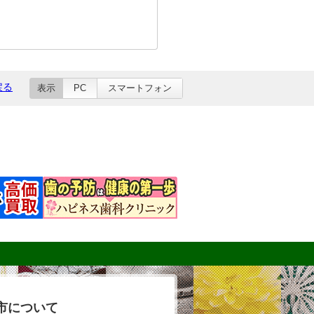
戻る
表示
PC
スマートフォン
市について