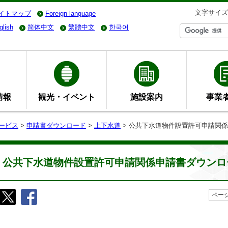
文字サイズ
イトマップ
Foreign language
glish
简体中文
繁體中文
한국어
情報
観光・イベント
施設案内
事業
ービス
>
申請書ダウンロード
>
上下水道
> 公共下水道物件設置許可申請関
公共下水道物件設置許可申請関係申請書ダウンロ
ページ