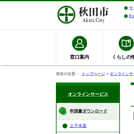
サ
En
窓口案内
くらしの
現在の位置：
トップページ
>
オンラインサ
オンラインサービス
申請書ダウンロード
上下水道