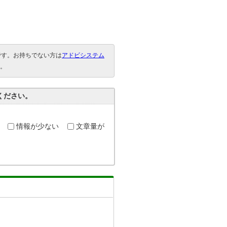
要です。お持ちでない方は
アドビシステム
。
ください。
情報が少ない
文章量が