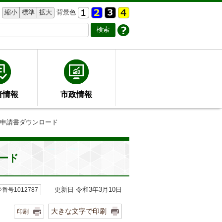
縮小
標準
拡大
背景色
者情報
市政情報
係申請書ダウンロード
ード
更新日 令和3年3月10日
番号1012787
大きな文字で印刷
印刷