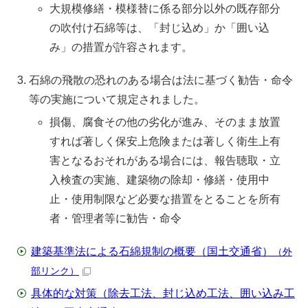
大規模修繕・模様替に係る部分以外の既存部分
の吹付け石綿等は、「封じ込め」か「囲い込
み」の措置が許容されます。
石綿の飛散の恐れのある場合は法に基づく勧告・命令
等の実施について規定されました。
損傷、腐食その他の劣化が進み、そのまま放置
すれば著しく保安上危険または著しく衛生上有
害となるおそれがある場合には、報告聴取・立
入検査の実施、建築物の除却・修繕・使用中
止・使用制限など必要な措置をとることを所有
者・管理者等に勧告・命令
建築基準法による石綿規制の概要（国土交通省）
（外
部リンク）
具体的な対策（除去工法、封じ込め工法、囲い込み工