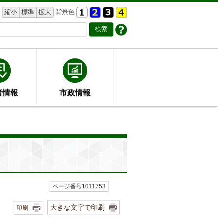
縮小
標準
拡大
背景色
者情報
市政情報
ページ番号1011753
大きな文字で印刷
印刷