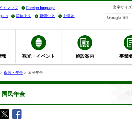
文字サイズ
イトマップ
Foreign language
glish
简体中文
繁體中文
한국어
情報
観光・イベント
施設案内
事業
>
保険・年金
> 国民年金
国民年金