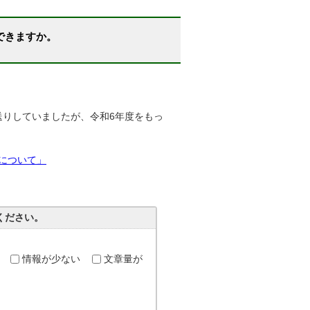
できますか。
送りしていましたが、令和6年度をもっ
について」
ください。
情報が少ない
文章量が