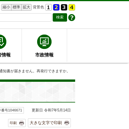
縮小
標準
拡大
背景色
者情報
市政情報
済通知書が届きません。再発行できますか。
更新日 令和7年5月14日
番号1046671
大きな文字で印刷
印刷