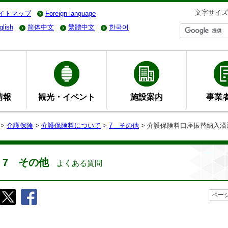
文字サイズ
イトマップ
Foreign language
glish
简体中文
繁體中文
한국어
情報
観光・イベント
施設案内
事業
>
介護保険
>
介護保険料について
>
7 その他
> 介護保険料口座振替納入
7 その他
よくある質問
ページ