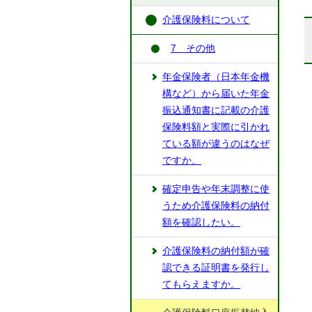
介護保険料について
7 その他
年金保険者（日本年金機
構など）から届いた年金
振込通知書に記載の介護
保険料額と実際に引かれ
ている額が違うのはなぜ
ですか。
確定申告や年末調整に使
うため介護保険料の納付
額を確認したい。
介護保険料の納付額が確
認できる証明書を発行し
てもらえますか。