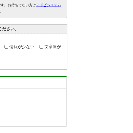
要です。お持ちでない方は
アドビシステム
。
ください。
情報が少ない
文章量が