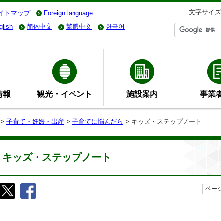
文字サイズ
イトマップ
Foreign language
glish
简体中文
繁體中文
한국어
情報
観光・イベント
施設案内
事業
>
子育て・妊娠・出産
>
子育てに悩んだら
> キッズ・ステップノート
キッズ・ステップノート
ページ