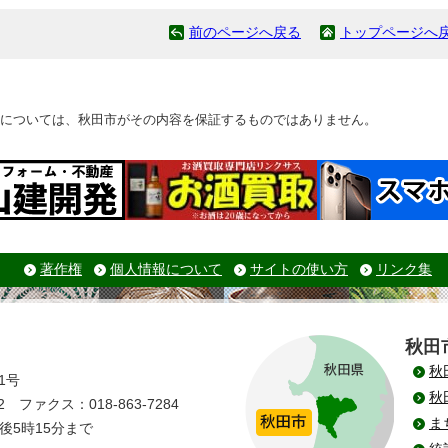
前のページへ戻る
トップページへ
については、秋田市がその内容を保証するものではありません。
著作権
個人情報について
サイトの使い方
リンク集
秋田
秋
1号
秋
 ファクス：018-863-7284
ま
後5時15分まで