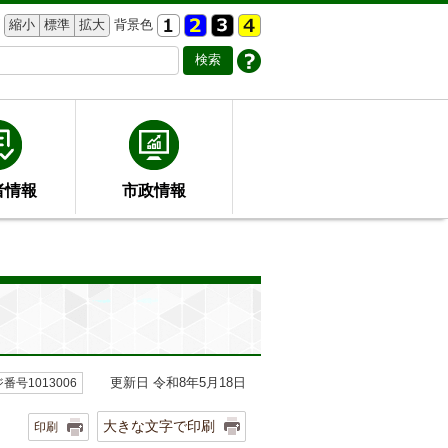
縮小
標準
拡大
背景色
者情報
市政情報
更新日 令和8年5月18日
番号1013006
大きな文字で印刷
印刷