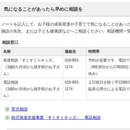
気になることがあったら早めに相談を
ノートを記入して、お子様の成長発達や子育てで気になることがあっ
施設の先生、または子ども健康課などへご相談ください。相談機関一
相談窓口
名称
連絡先
時間帯
発達相談「すくすく☆キッズ」
018-883-
予約が必要です。電話で
（3歳6カ月頃から就学前のお子さ
1174
（8時30分から17時00
ん）
休み）
電話相談
018-883-
土日祝日を除く平日8時3
（3歳6か月頃から就学前のお子さ
1174
臨床心理士による電話で
ん）
育児相談
幼児発達支援事業「すくすくキッズ」、電話相談