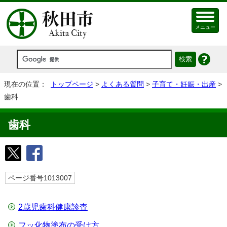
メニュー
現在の位置：
トップページ
>
よくある質問
>
子育て・妊娠・出産
>
歯科
歯科
ページ番号1013007
2歳児歯科健康診査
フッ化物塗布の受け方