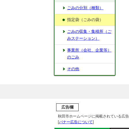
ごみの分別（種類）
指定袋（ごみの袋）
ごみの収集・集積所（ご
みステーション）
事業所（会社、企業等）
のごみ
その他
広告欄
秋田市ホームページに掲載されている広告
[
バナー広告について
]