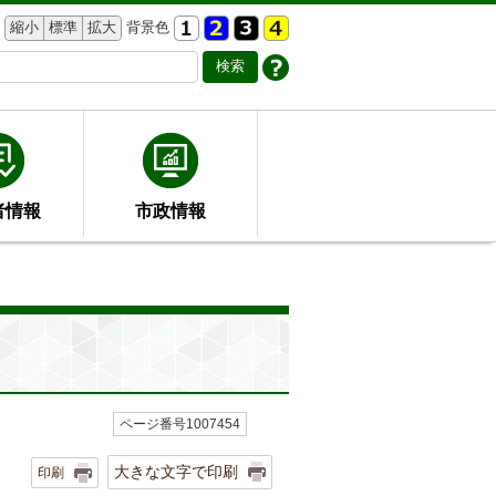
縮小
標準
拡大
背景色
者情報
市政情報
ページ番号1007454
大きな文字で印刷
印刷