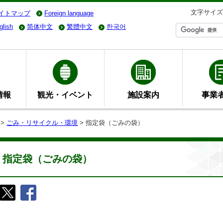
文字サイズ
イトマップ
Foreign language
glish
简体中文
繁體中文
한국어
情報
観光・イベント
施設案内
事業
>
ごみ・リサイクル・環境
> 指定袋（ごみの袋）
指定袋（ごみの袋）