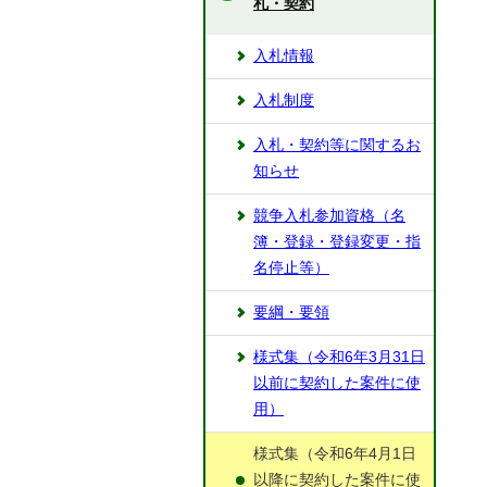
札・契約
入札情報
入札制度
入札・契約等に関するお
知らせ
競争入札参加資格（名
簿・登録・登録変更・指
名停止等）
要綱・要領
様式集（令和6年3月31日
以前に契約した案件に使
用）
様式集（令和6年4月1日
以降に契約した案件に使