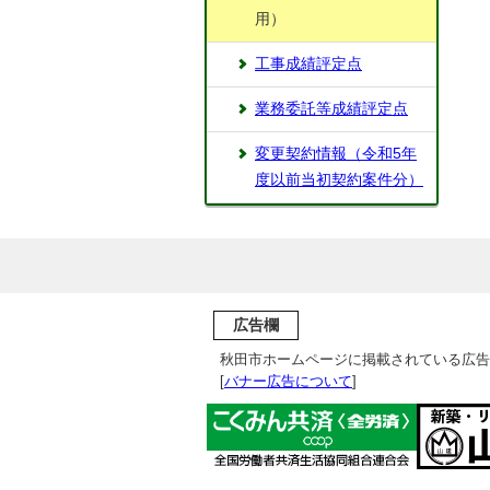
用）
工事成績評定点
業務委託等成績評定点
変更契約情報（令和5年
度以前当初契約案件分）
広告欄
秋田市ホームページに掲載されている広告
[
バナー広告について
]