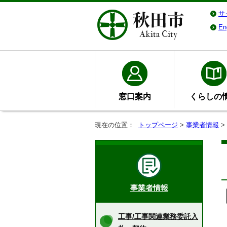
サ
En
窓口案内
くらしの
現在の位置：
トップページ
>
事業者情報
>
事業者情報
工事/工事関連業務委託入