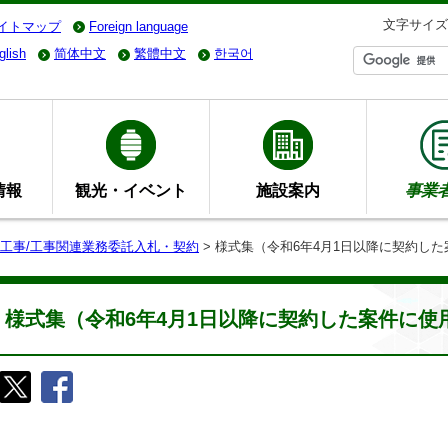
文字サイズ
イトマップ
Foreign language
glish
简体中文
繁體中文
한국어
情報
観光・イベント
施設案内
事業
工事/工事関連業務委託入札・契約
> 様式集（令和6年4月1日以降に契約し
様式集（令和6年4月1日以降に契約した案件に使