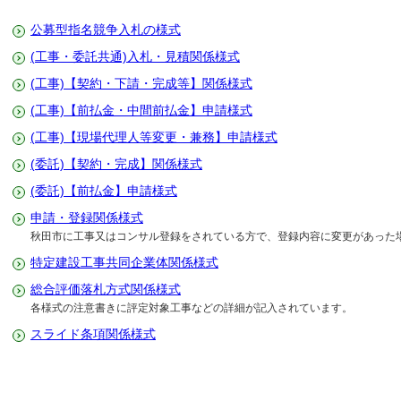
公募型指名競争入札の様式
(工事・委託共通)入札・見積関係様式
(工事)【契約・下請・完成等】関係様式
(工事)【前払金・中間前払金】申請様式
(工事)【現場代理人等変更・兼務】申請様式
(委託)【契約・完成】関係様式
(委託)【前払金】申請様式
申請・登録関係様式
秋田市に工事又はコンサル登録をされている方で、登録内容に変更があった
特定建設工事共同企業体関係様式
総合評価落札方式関係様式
各様式の注意書きに評定対象工事などの詳細が記入されています。
スライド条項関係様式