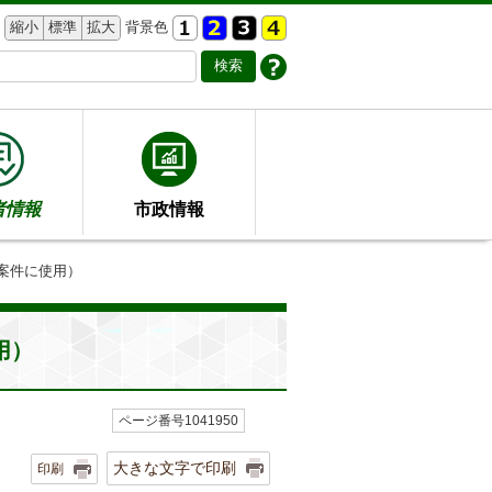
縮小
標準
拡大
背景色
者情報
市政情報
た案件に使用）
用）
ページ番号1041950
大きな文字で印刷
印刷