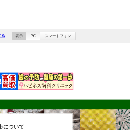
戻る
表示
PC
スマートフォン
市について