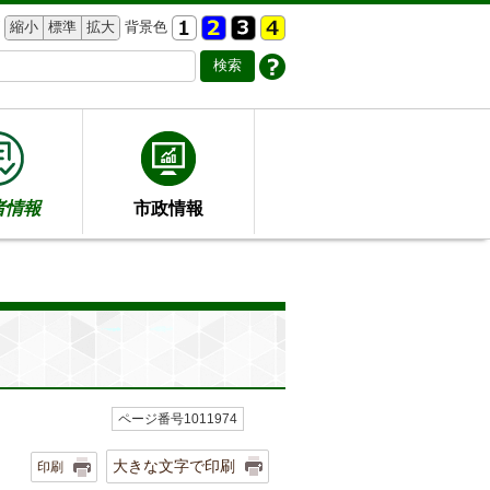
縮小
標準
拡大
背景色
者情報
市政情報
ページ番号1011974
大きな文字で印刷
印刷