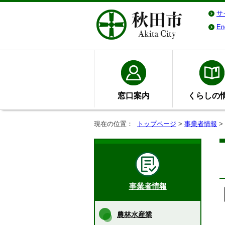
サ
En
窓口案内
くらしの
現在の位置：
トップページ
>
事業者情報
>
事業者情報
農林水産業