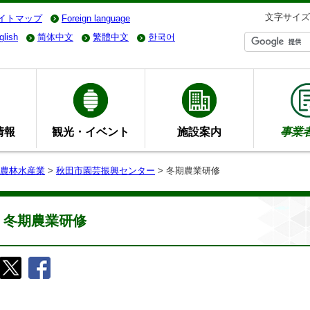
文字サイズ
イトマップ
Foreign language
glish
简体中文
繁體中文
한국어
情報
観光・イベント
施設案内
事業
農林水産業
>
秋田市園芸振興センター
> 冬期農業研修
冬期農業研修