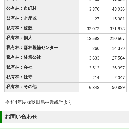
公有林：市町村
3,376
48,936
公有林：財産区
27
15,381
私有林：総数
32,072
371,873
私有林：個人
18,598
210,567
私有林：森林整備センター
266
14,379
私有林：林業公社
3,633
27,584
私有林：会社
2,512
26,397
私有林：社寺
214
2,047
私有林：その他
6,848
90,899
令和4年度版秋田県林業統計より
お問い合わせ