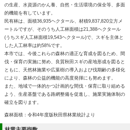
の生産、水資源のかん養、自然・生活環境の保全等、多面
的機能を有しています。
民有林は、面積36,935ヘクタール、材積9,837,820立方メ
ートルですが、そのうち人工林面積は21,388ヘクタール
(うちスギ人工林面積19,543ヘクタール)で、スギを主体と
した人工林率は約58%です。
本市では、今後これらの森林の適正な育成を図るため、間
伐・保育の実施に努め、良質秋田スギの産地形成を図ると
ともに、天然林施業や広葉樹の導入および伐期齢の多様化
により、森林の公益的機能の高度発揮にも努めます。
また、地域で一体的かつ計画的な間伐・保育に取り組める
よう、生産基盤である路網整備を促進し、施業実施体制の
確立を図ります。
森林面積：令和4年度版秋田県林業統計より
林業主要指数