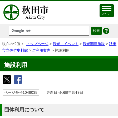
メニュー
現在の位置：
トップページ
>
観光・イベント
>
観光関連施設
>
秋田
市立佐竹史料館
>
ご利用案内
> 施設利用
施設利用
ページ番号1048038
更新日 令和8年6月9日
団体利用について