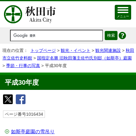
メニュー
現在の位置：
トップページ
>
観光・イベント
>
観光関連施設
>
秋田
市立佐竹史料館
>
国指定名勝 旧秋田藩主佐竹氏別邸（如斯亭）庭園
>
季節・行事の写真
> 平成30年度
平成30年度
ページ番号1016434
如斯亭庭園の雪吊り