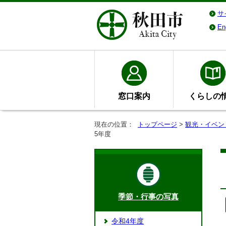
サ
En
窓口案内
くらしの
現在の位置：
トップページ
>
観光・イベン
5年度
季節・行事の写真
令和4年度