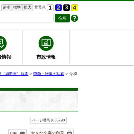
縮小
標準
拡大
背景色
者情報
市政情報
邸（如斯亭）庭園
>
季節・行事の写真
> 令和
ページ番号1038790
大きな文字で印刷
印刷