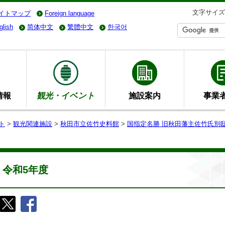
文字サイズ
イトマップ
Foreign language
glish
简体中文
繁體中文
한국어
情報
観光・イベント
施設案内
事業
ト
>
観光関連施設
>
秋田市立佐竹史料館
>
国指定名勝 旧秋田藩主佐竹氏別
令和5年度